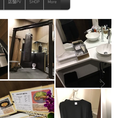
店舗PV
SHOP
More