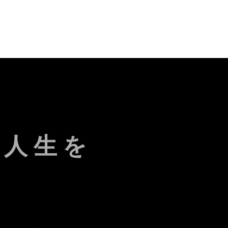
い人生を
に