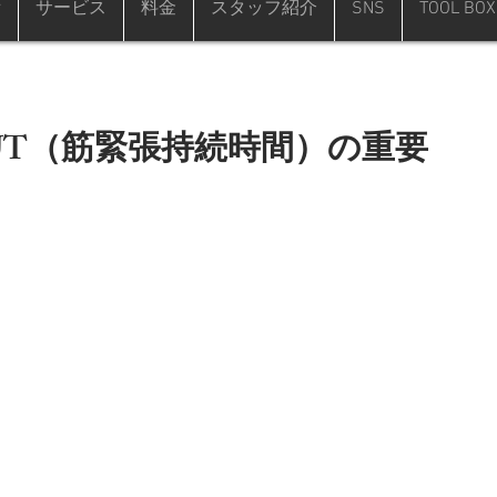
備
サービス
料金
スタッフ紹介
SNS
TOOL BOX
UT（筋緊張持続時間）の重要