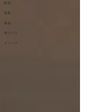
間食
食事
食品
体づくり
メソッド